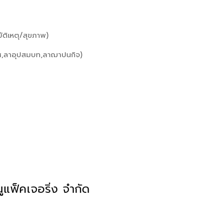
บัติเหตุ/สุขภาพ)
รส,ลาอุปสมบท,ลาฌาปนกิจ)
แฟ็คเจอริ่ง จำกัด