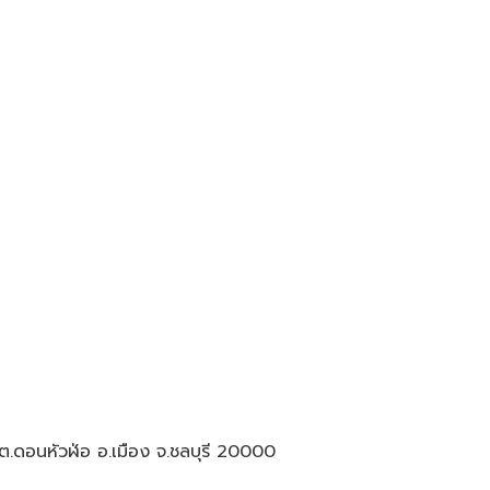
.ดอนหัวฬ่อ อ.เมือง จ.ชลบุรี 20000